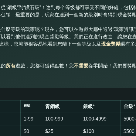
從“銅級”到“鑽石級”！达到每个等级都可享受不同的好處，包
享促销！最重要的是，玩家在達到一個新的級別時會得到現金獎
什麼等級的玩家呢？現在，您可以在遊戲大廳中通過“玩家資訊
可以看到他們達到的現金獎勵等級。我們正在進行改進，讓您在
！這樣，您就能很容易地看到您離下一個等級以及
現金獎勵
還有多
過的
所有
遊戲，您都可獲得點數！您
不需要
從零開始！我們要獎
銅級
青銅級
銀級*
金級*
1-99
100-999
1000-4999
5000
$0
$25
$100
$500