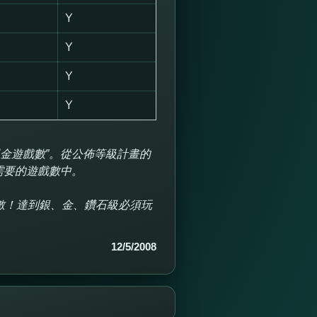
Y
Y
Y
Y
現金遊戲數”。從公佈等級計畫的
需要的遊戲數中。
數！達到銀、金、鑽石級必須玩
12/5/2008