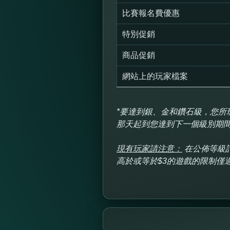
比賽報名費優惠
特別促銷
商品促銷
網站上的玩家檔案
*要達到銀、金和鑽石級，您所
那天起到您達到下一個級別期間
現有玩家請注意：
在公佈等級
高於或等於$3的遊戲的限制僅