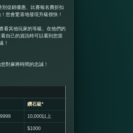
括特別促銷優惠、比賽報名費折扣
勵！您會驚喜地發現升級很快！
”查看其他玩家的等級。在他們的
查看自己的資訊時可以看到您當
遠！
勵您對麻將時間的忠誠！
鑽石級*
-9999
10,000以上
$1000