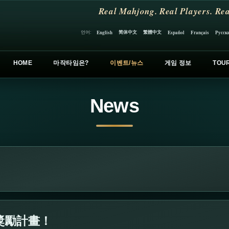
Real Mahjong. Real Players. Rea
简体中文
繁體中文
언어:
English
Español
Français
Русск
HOME
마작타임은?
이벤트/뉴스
게임 정보
TOU
News
獎勵計畫！