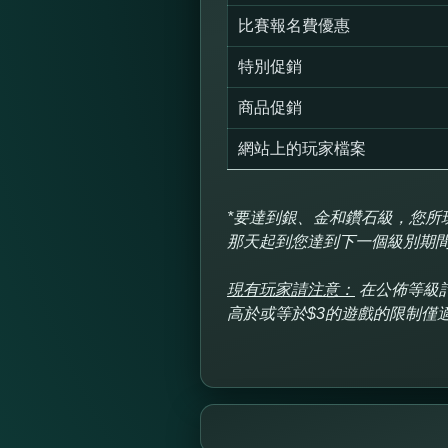
比賽報名費優惠
特別促銷
商品促銷
網站上的玩家檔案
*要達到銀、金和鑽石級，您所
那天起到您達到下一個級別期間
現有玩家請注意：
在公佈等級
高於或等於$3的遊戲的限制僅