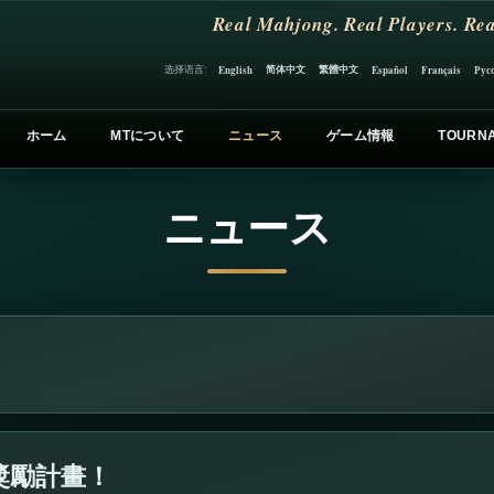
Real Mahjong. Real Players. Rea
简体中文
繁體中文
选择语言:
English
Español
Français
Рус
ホーム
MTについて
ニュース
ゲーム情報
TOURN
ニュース
獎勵計畫！