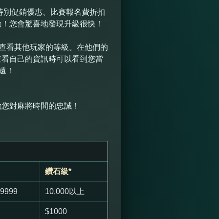
括特別促銷優惠、比賽報名費折扣
勵！您會驚喜地發現升級很快！
”查看其他玩家的等級。在他們的
查看自己的資訊時可以看到您當
遠！
勵您對麻將時間的忠誠！
鑽石級*
-9999
10,000以上
$1000