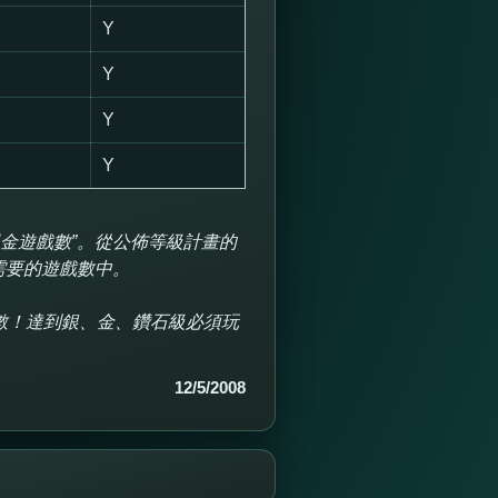
Y
Y
Y
Y
現金遊戲數”。從公佈等級計畫的
需要的遊戲數中。
數！達到銀、金、鑽石級必須玩
12/5/2008