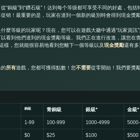
從“銅級”到“鑽石級”！达到每个等级都可享受不同的好處，包
享促销！最重要的是，玩家在達到一個新的級別時會得到現金獎
什麼等級的玩家呢？現在，您可以在遊戲大廳中通過“玩家資訊
可以看到他們達到的現金獎勵等級。我們正在進行改進，讓您在
！這樣，您就能很容易地看到您離下一個等級以及
現金獎勵
還有多
過的
所有
遊戲，您都可獲得點數！您
不需要
從零開始！我們要獎
銅級
青銅級
銀級*
金級*
1-99
100-999
1000-4999
5000
$0
$25
$100
$500