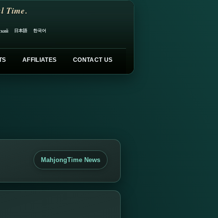
l Time.
日本語
한국어
ский
TS
AFFILIATES
CONTACT US
MahjongTime News