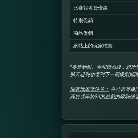
比賽報名費優惠
特別促銷
商品促銷
網站上的玩家檔案
*要達到銀、金和鑽石級，您所
那天起到您達到下一個級別期間
現有玩家請注意：
在公佈等級
高於或等於$3的遊戲的限制僅