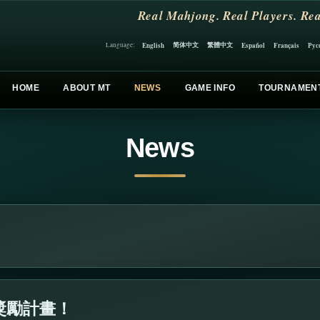
Real Mahjong. Real Players. Rea
简体中文
繁體中文
English
Español
Français
Рус
Language:
HOME
ABOUT MT
NEWS
GAME INFO
TOURNAMEN
News
獎勵計畫！