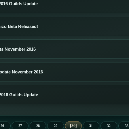
016 Guilds Update
hizu Beta Released!
ts November 2016
pdate November 2016
016 Guilds Update
30
26
27
28
29
31
32
33