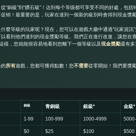
從“銅級”到“鑽石級”！达到每个等级都可享受不同的好處，包
享促销！最重要的是，玩家在達到一個新的級別時會得到現金獎
什麼等級的玩家呢？現在，您可以在遊戲大廳中通過“玩家資訊
可以看到他們達到的現金獎勵等級。我們正在進行改進，讓您在
！這樣，您就能很容易地看到您離下一個等級以及
現金獎勵
還有多
過的
所有
遊戲，您都可獲得點數！您
不需要
從零開始！我們要獎
銅級
青銅級
銀級*
金級*
1-99
100-999
1000-4999
5000
$0
$25
$100
$500