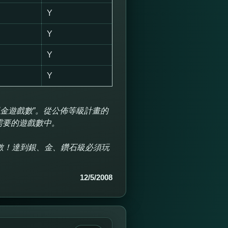
Y
Y
Y
Y
現金遊戲數”。從公佈等級計畫的
需要的遊戲數中。
數！達到銀、金、鑽石級必須玩
12/5/2008