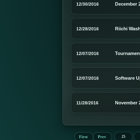
December 2
12/30/2016
Riichi Was
12/28/2016
Tournamen
12/07/2016
Software U
12/07/2016
November 2
11/28/2016
First
Prev
25