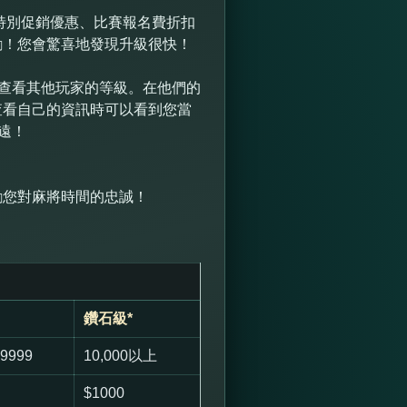
括特別促銷優惠、比賽報名費折扣
勵！您會驚喜地發現升級很快！
”查看其他玩家的等級。在他們的
查看自己的資訊時可以看到您當
遠！
勵您對麻將時間的忠誠！
鑽石級*
-9999
10,000以上
$1000