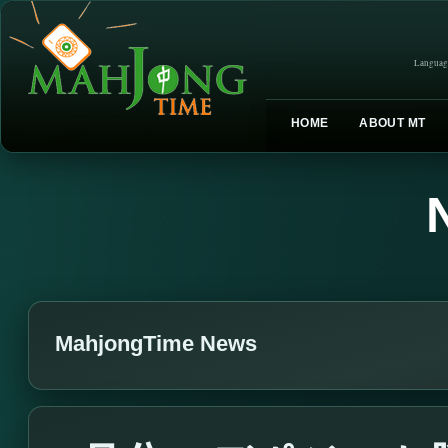
Languag
HOME
ABOUT MT
MahjongTime News