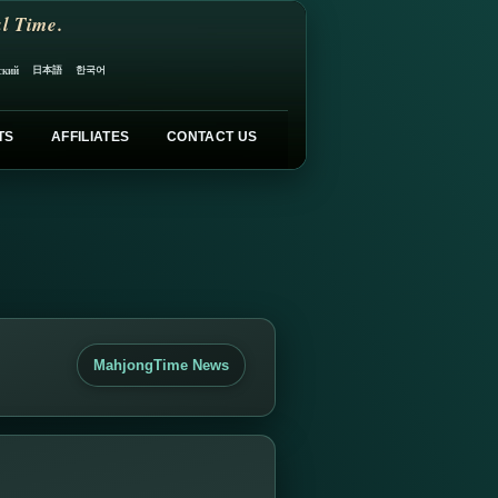
l Time.
日本語
한국어
ский
TS
AFFILIATES
CONTACT US
MahjongTime News