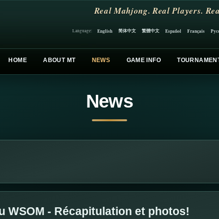
Real Mahjong. Real Players. Rea
简体中文
繁體中文
English
Español
Français
Рус
Language:
HOME
ABOUT MT
NEWS
GAME INFO
TOURNAMEN
News
u WSOM - Récapitulation et photos!