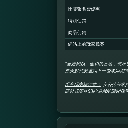
比賽報名費優惠
特別促銷
商品促銷
網站上的玩家檔案
*要達到銀、金和鑽石級，您所
那天起到您達到下一個級別期間
現有玩家請注意：
在公佈等級
高於或等於$3的遊戲的限制僅