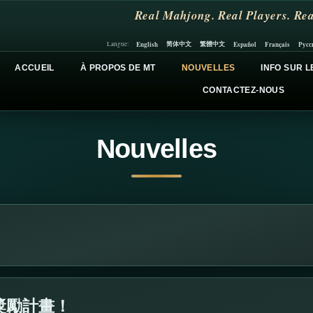
Real Mahjong. Real Players. Rea
简体中文
繁體中文
English
Español
Français
Русс
Langue:
ACCUEIL
À PROPOS DE MT
NOUVELLES
INFO SUR L
CONTACTEZ-NOUS
Nouvelles
獎勵計畫！