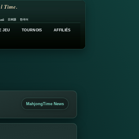
l Time.
日本語
한국어
кий
E JEU
TOURNOIS
AFFILIÉS
MahjongTime News