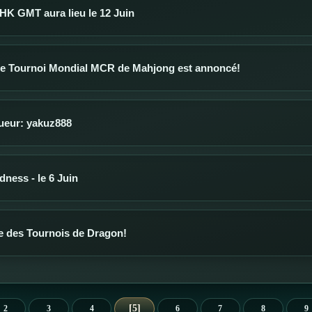
HK GMT aura lieu le 12 Juin
e Tournoi Mondial MCR de Mahjong est annoncé!
oueur: yakuz888
ness - le 6 Juin
 des Tournois de Dragon!
5
2
3
4
6
7
8
9