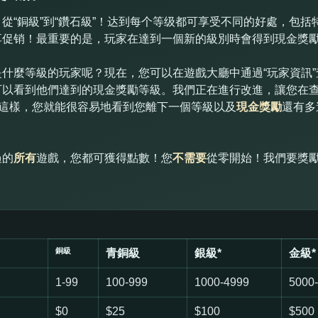
從“銅級”到“鑽石級”！达到每个等级都可享受不同的好處，包
享促销！最重要的是，玩家在達到一個新的級別時會得到現金獎
什麼等級的玩家呢？現在，您可以在遊戲大廳中通過“玩家資訊
可以看到他們達到的現金獎勵等級。我們正在進行改進，讓您在
！這樣，您就能很容易地看到您離下一個等級以及
現金獎勵
還有多
過的
所有
遊戲，您都可獲得點數！您
不需要
從零開始！我們要獎
銅級
青銅級
銀級*
金級*
1-99
100-999
1000-4999
5000
$0
$25
$100
$500