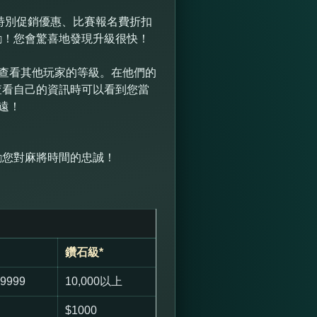
括特別促銷優惠、比賽報名費折扣
勵！您會驚喜地發現升級很快！
”查看其他玩家的等級。在他們的
查看自己的資訊時可以看到您當
遠！
勵您對麻將時間的忠誠！
鑽石級*
-9999
10,000以上
$1000