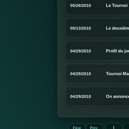
Le Tournoi 
05/26/2010
Le deuxièm
05/13/2010
Profil du j
04/29/2010
Tournoi Mad
04/29/2010
On annonce
04/29/2010
First
Prev
1