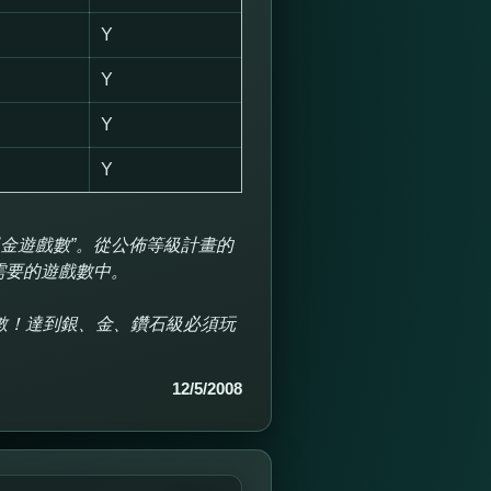
Y
Y
Y
Y
現金遊戲數”。從公佈等級計畫的
需要的遊戲數中。
數！達到銀、金、鑽石級必須玩
12/5/2008