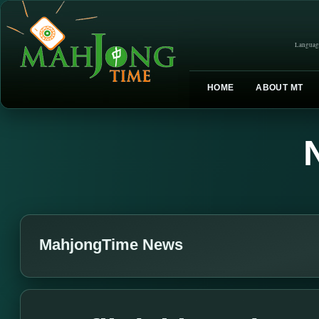
Languag
HOME
ABOUT MT
MahjongTime News