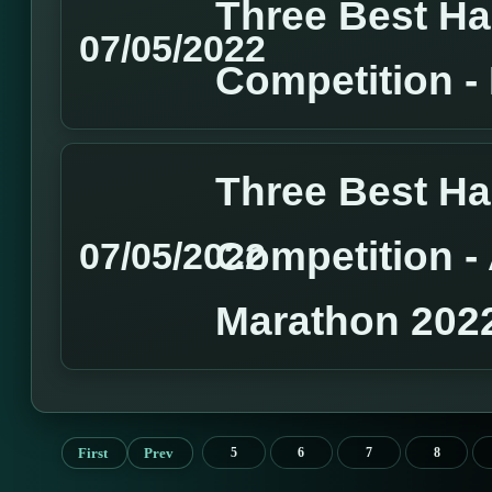
Three Best H
07/05/2022
Competition 
Three Best H
Competition 
07/05/2022
Marathon 202
First
Prev
5
6
7
8