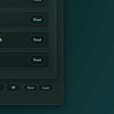
Read
th
Read
Read
Next
Last
69