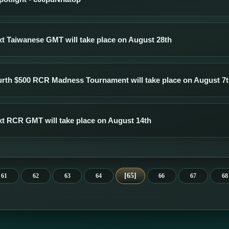
t Taiwanese GMT will take place on August 28th
rth $500 RCR Madness Tournament will take place on August 7
t RCR GMT will take place on August 14th
65
61
62
63
64
66
67
68