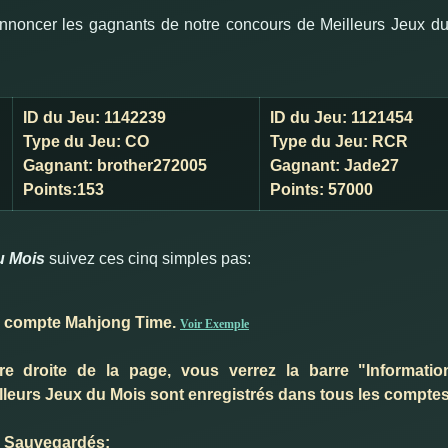
noncer les gagnants de notre concours de Meilleurs Jeux du
ID du Jeu:
1142239
ID du Jeu:
1121454
Type du Jeu:
CO
Type du Jeu:
RCR
Gagnant:
brother272005
Gagnant:
Jade27
Points:
153
Points:
57000
du Mois
suivez ces cinq simples pas:
e compte Mahjong Time.
Voir Exemple
ure droite de la page, vous verrez la barre "Informati
lleurs Jeux du Mois sont enregistrés dans tous les compt
x Sauvegardés: