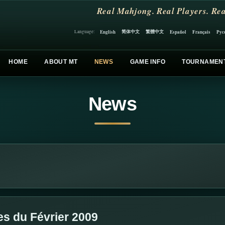
Real Mahjong. Real Players. Rea
简体中文
繁體中文
English
Español
Français
Рус
Language:
HOME
ABOUT MT
NEWS
GAME INFO
TOURNAMEN
News
es du Février 2009