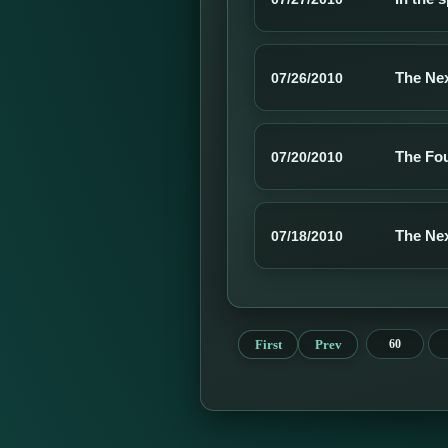
The Nex
07/26/2010
The Fou
07/20/2010
The Nex
07/18/2010
First
Prev
60