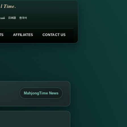
l Time.
日本語
한국어
ский
TS
AFFILIATES
CONTACT US
MahjongTime News