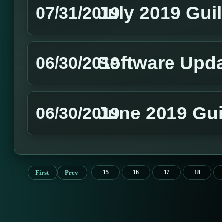
July 2019 Gui
07/31/2019
Software Upd
06/30/2019
June 2019 Gui
06/30/2019
First
Prev
15
16
17
18