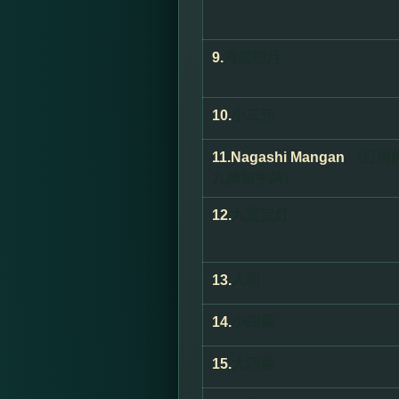
9.
海底捞月
10.
小三元
11.
Nagashi Mangan
（打出
九牌和字牌）
12.
九莲宝灯
13.
人和
14.
小四喜
15.
大四喜