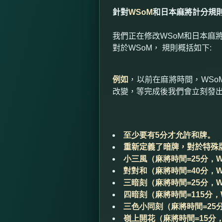
針對
WSoM
和日本麻將計分規
我們正在修改
WSoM
和日本麻
對於
WSoM
， 規則概括如下
:
例如
，以前在麻將時間，
WSo
改變，等完成後我們會立刻發
至少要有5分才允許和牌。
重新定義了暗牌，對於特殊
小三風（麻將時間=25分，W
對對和（麻將時間=40分，W
三暗刻（麻將時間=25分，W
四暗刻（麻將時間=115分，W
三色小同刻（麻將時間=25分
嶺上開花（麻將時間=15分，