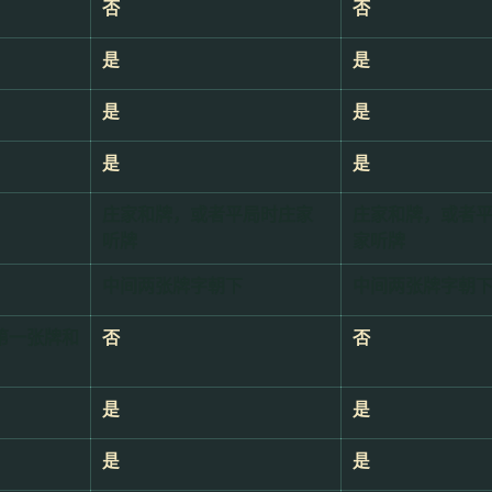
否
否
是
是
是
是
是
是
庄家和牌，或者平局时庄家
庄家和牌，或者
听牌
家听牌
中间两张牌字朝下
中间两张牌字朝
第一张牌和
否
否
是
是
是
是