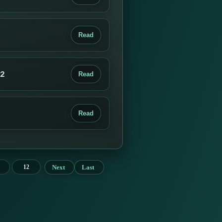
Read
22
Read
Read
Next
Last
12