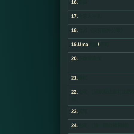
16.
四喜
17.
全求人平和
18.
七对（没有额外分数）
19.
Uma
奖励
/
惩罚
20.
不改变座位
21.
暗杠
22.
地和 （闲家要庄家打出的
牌）
23.
天和
24.
地和 （第一圈自摸和牌）