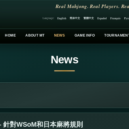
Real Mahjong. Real Players. Rea
简体中文
繁體中文
English
Español
Français
Рус
Language:
HOME
ABOUT MT
NEWS
GAME INFO
TOURNAMEN
News
– 針對WSoM和日本麻將規則