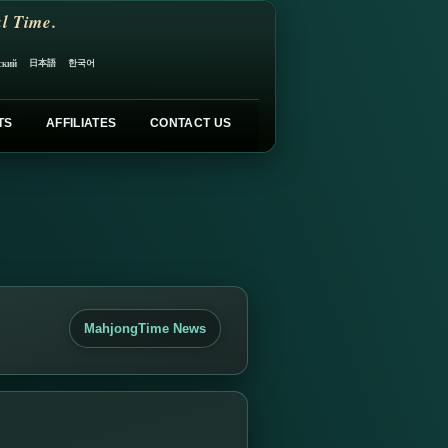
l Time.
日本語
한국어
ский
TS
AFFILIATES
CONTACT US
MahjongTime News