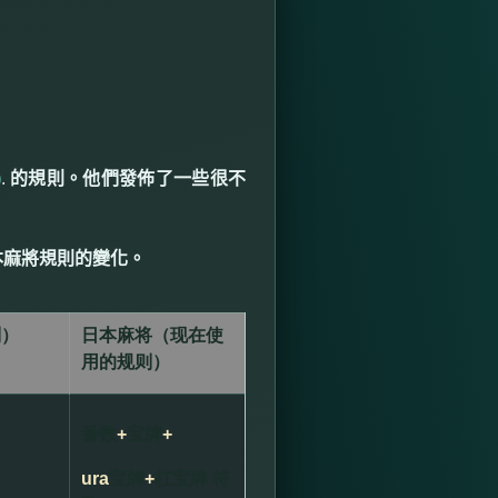
)
.
的規則。他們發佈了一些很不
本麻將規則的變化。
则）
日本麻将（现在使
用的规则）
番数
+
宝牌
+
ura
宝牌
+
杠宝牌 符