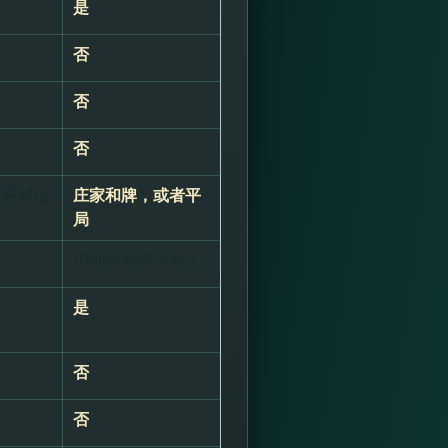
是
否
否
否
平局时庄
庄家和牌，或者平
局
下
中间两张牌字朝上
是
否
否