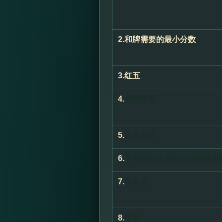
2.
和牌需要的最小分数
3.
红五
4.
分数计算
5.
立直支付
6.
平局或者庄家连庄时的奖励
7.
断幺九
8.
平和