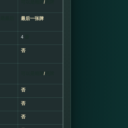
可以是暗牌
/
明牌
者是最后
最后一张牌
4
番
否
可以是暗牌
/
明牌
否
否
否