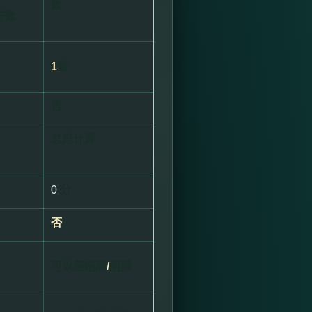
数
符数
1
番
否
总是计算
0
分
否
可以是暗牌
/
明牌