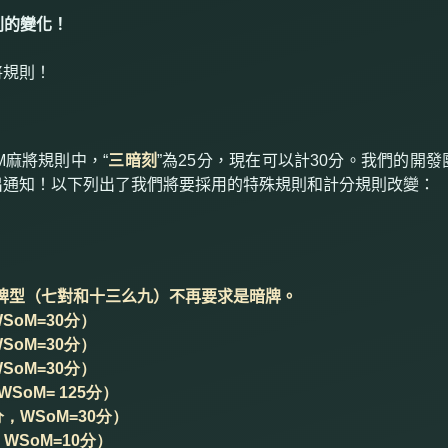
則的變化！
將規則！
M
麻將規則中，“
三暗刻
”為
25
分，現在可以計
30
分。我們的開發
出通知！以下列出了我們將要採用的特殊規則和計分規則改變：
牌型（七對和十三么九）不再要求是暗牌。
SoM=30分）
SoM=30分）
SoM=30分）
SoM= 125分）
，WSoM=30分）
WSoM=10分）