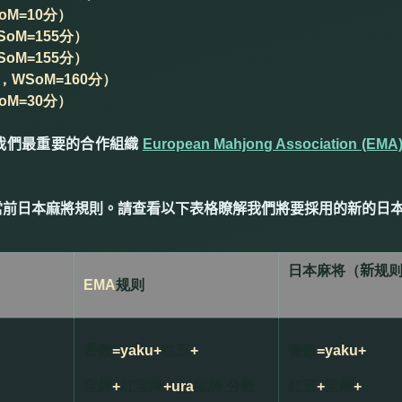
oM=10分）
oM=155分）
oM=155分）
WSoM=160分）
oM=30分）
我們最重要的合作組織
European Mahjong Association (EMA
當前日本麻將規則。請查看以下表格瞭解我們將要採用的新的日
日本麻将（
新
规
EMA
规则
番数
=yaku+
红五
+
番数
=yaku+
宝牌
+
杠宝牌
+ura
宝牌 分数
红五
+
宝牌
+