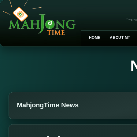
Languag
HOME
ABOUT MT
MahjongTime News