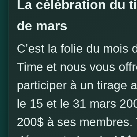
La célébration du t
de mars
C’est la folie du moi
Time et nous vous offr
participer à un tirage
le 15 et le 31 mars 20
200$ à ses membres. T