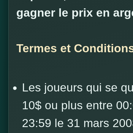
gagner le prix en arg
Termes et Condition
Les joueurs qui se qu
10$ ou plus entre 00
23:59 le 31 mars 2008