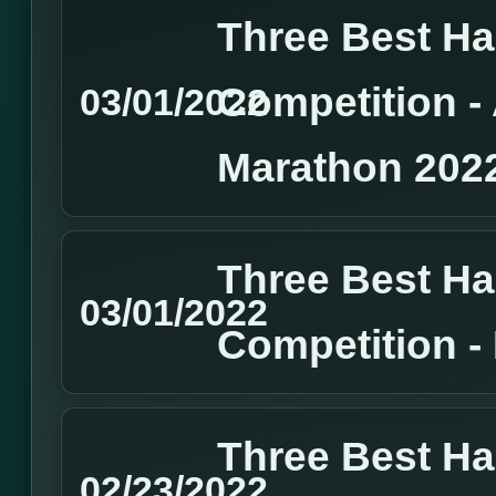
Three Best H
Competition 
03/01/2022
Marathon 202
Three Best H
03/01/2022
Competition 
Three Best H
02/23/2022