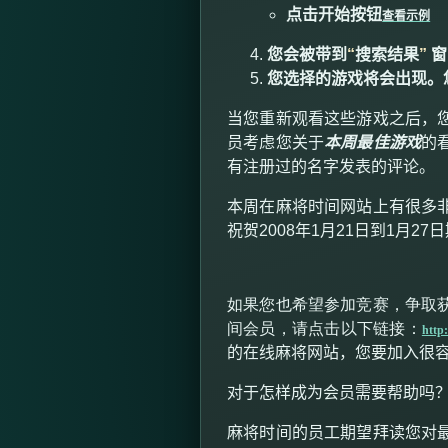
点击开始按钮
查看示例
您会被带到
“
搜索结果
”
窗
您选择的游戏将会出现。
当您重新观看这些游戏之后，
员考虑您关于
本周最佳游戏
的
有注册过的名字发表的评论
。
本周在麻将时间网站上有很多
祝贺
2008
年
1
月
21
日到
1
月
27
日
如果您也希望参加竞赛，争取
间会员，请点击以下链接：
http
的在线麻将网站，您要加入很
对于怎样成为会员需要帮助吗
麻将时间的员工期望拜读您对