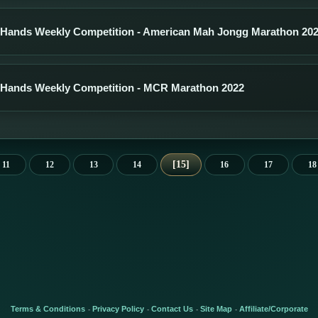
 Hands Weekly Competition - American Mah Jongg Marathon 20
 Hands Weekly Competition - MCR Marathon 2022
15
11
12
13
14
16
17
18
Terms & Conditions
Privacy Policy
Contact Us
Site Map
Affiliate/Corporate
-
-
-
-