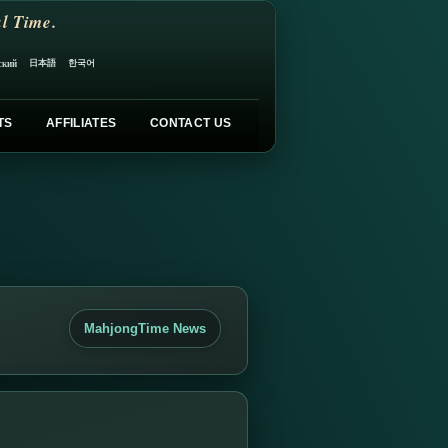
l Time.
日本語
한국어
ский
TS
AFFILIATES
CONTACT US
MahjongTime News