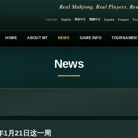
Real Mahjong. Real Players. Rea
简体中文
繁體中文
English
Español
Français
Рус
Language:
HOME
ABOUT MT
NEWS
GAME INFO
TOURNAMEN
News
 年1月21日这一周