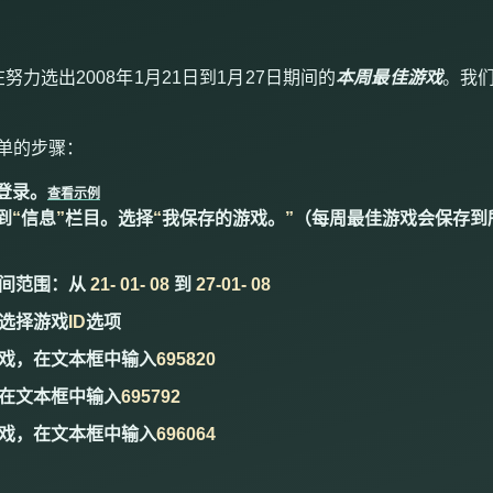
在努力选出
2008
年
1
月
21
日到
1
月
27
日期间的
本周最佳游戏
。我
单的步骤
：
登录。
查看示例
到
“
信息
”
栏目。选择
“
我保存的游戏。
”
（每周最佳游戏会保存到
间范围：从
21
-
01
- 0
8
到
27
-
0
1- 08
选择游戏
ID
选项
戏，在文本框中输入
695820
在文本框中输入
695792
戏，在文本框中输入
696064