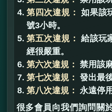
第四次違規：
如果該
號3小時。
第五次違規：
給該玩
經很嚴重。
第六次違規：
禁用該麻
第七次違規：
發出最
第八次違規：
永遠停
很多會員向我們詢問關