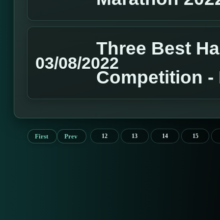
Three Best H
03/08/2022
Competition 
First
Prev
12
13
14
15