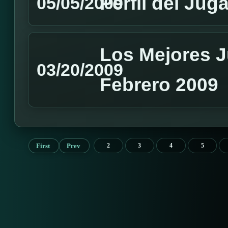
Perfil del Jug
05/05/2009
Los Mejores J
03/20/2009
Febrero 2009
First
Prev
2
3
4
5