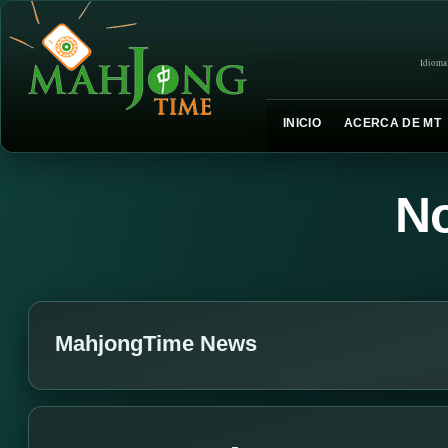
Idioma
INICIO
ACERCA DE MT
No
MahjongTime News