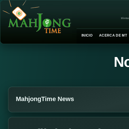
Idioma
INICIO
ACERCA DE MT
No
MahjongTime News