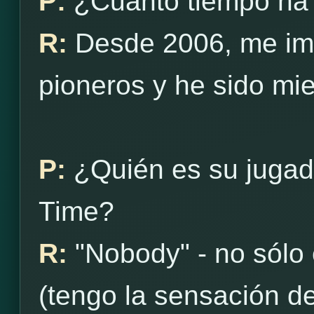
P:
¿Cuánto tiempo ha
R:
Desde 2006, me ima
pioneros y he sido m
P:
¿Quién es su jugad
Time?
R:
"Nobody" - no sólo
(tengo la sensación 