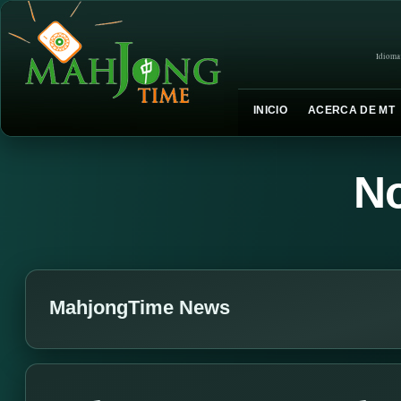
Idioma
INICIO
ACERCA DE MT
No
MahjongTime News