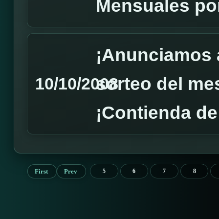
Mensuales por
¡Anunciamos 
sorteo del mes
10/10/2008
¡Contienda de
First
Prev
5
6
7
8