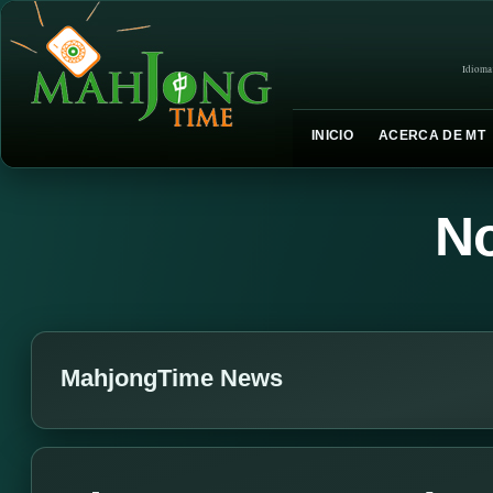
Idioma
INICIO
ACERCA DE MT
No
MahjongTime News