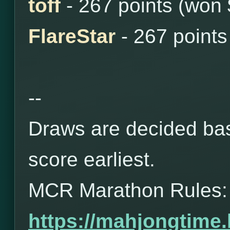
toff
- 267 points (won
FlareStar
- 267 points
--
Draws are decided bas
score earliest.
MCR Marathon Rules:
https://mahjongtime