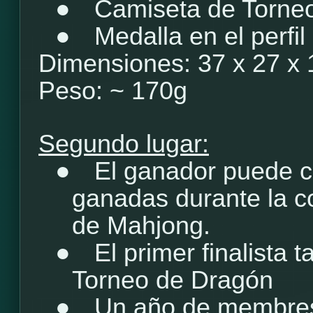
●
Camiseta de Torne
●
Medalla en el perfil
Dimensiones: 37 x 27 x
Peso: ~ 170g
Segundo lugar:
●
El ganador puede c
ganadas durante la c
de Mahjong.
●
El primer finalista 
Torneo de Dragón
●
Un año de membre