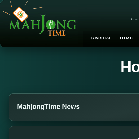
Языки
ГЛАВНАЯ
О НАС
Но
MahjongTime News