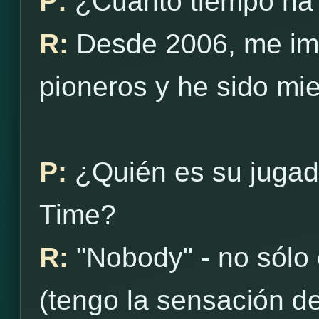
P:
¿Cuánto tiempo ha
R:
Desde 2006, me ima
pioneros y he sido m
P:
¿Quién es su jugad
Time?
R:
"Nobody" - no sólo
(tengo la sensación 