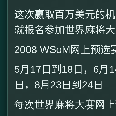
这次赢取百万美元的机
就报名参加世界麻将大
2008 WSoM
网上预选
5
月
17
日到
18
日，
6
月
1
日，
8
月
23
日到
24
日
每次世界麻将大赛网上