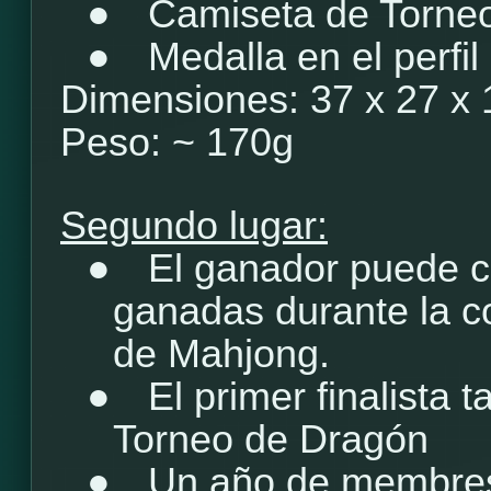
●
Camiseta de Torne
●
Medalla en el perfil
Dimensiones: 37 x 27 x
Peso: ~ 170g
Segundo lugar:
●
El ganador puede c
ganadas durante la c
de Mahjong.
●
El primer finalista 
Torneo de Dragón
●
Un año de membre