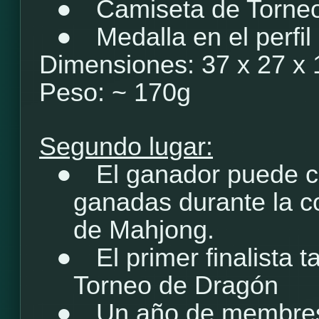
●
Camiseta de Torne
●
Medalla en el perfil
Dimensiones: 37 x 27 x
Peso: ~ 170g
Segundo lugar:
●
El ganador puede c
ganadas durante la c
de Mahjong.
●
El primer finalista 
Torneo de Dragón
●
Un año de membre