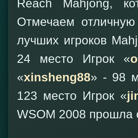
Reach Mahjong, ко
Отмечаем отличную 
лучших игроков Mahj
24 место Игрок «
o
«
xinsheng88
» - 98 
123 место Игрок «
j
WSOM 2008 прошла о