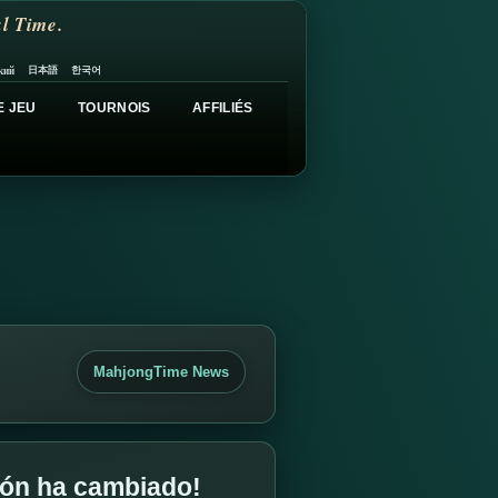
l Time.
日本語
한국어
кий
E JEU
TOURNOIS
AFFILIÉS
MahjongTime News
agón ha cambiado!