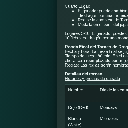
Cuarto Lugar:
●
El ganador puede cambiar 
de dragón por una moned
●
Recibe la camiseta de Tor
●
Medalla en el perfil del jug
Lugares 5-10:
El ganador puede c
10 fichas de dragón por una mon
Ronda Final del Torneo de Dra
Fecha y hora:
La mesa final se j
Tiempo de juego:
90 min; En el ca
él/ella será reemplazado por un ju
Reglas:
Las reglas serán nombrad
Detalles del torneo
Horarios y precios de entrada
Nombre
Día de la sem
Rojo (Red)
Mondays
Blanco
Miércoles
(White)