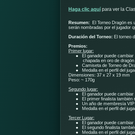
Haga clic aquí
para ver la Cla
Resumen:
El Torneo Dragón es u
serán nombradas por el jugador q
Duración del Torneo:
El torneo 
Premios:
Primer lugar:
●
El ganador puede cambiar l
chapada en oro de dragón
●
Camiseta de Torneo de Dr
●
Medalla en el perfil del jug
Dimensiones: 37 x 27 x 19 mm
Peso: ~ 170g
Segundo lugar:
●
El ganador puede cambiar 
●
El primer finalista tambié
●
Un año de membresía VIP
●
Medalla en el perfil del jug
Tercer Lugar:
●
El ganador puede cambiar 
●
El segundo finalista tambi
●
Medalla en el perfil del jug