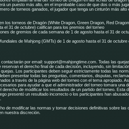
ores empatan al final del Torneo de Dragón en las fichas de dragón 
rá un puesto más alto, en el improbable caso de que dos o más jug
mero de torneos ganados, el jugador que tenga un cinturón más alto 
en los torneos de Dragón (White Dragon, Green Dragon, Red Dragon 
 el 31 de octubre) califican para los premios del torneo
iones de gremios de cada semana de 1 de agosto hasta el 31 de octub
undiales de Mahjong (GMTs) de 1 de agosto hasta el 31 de octubre ca
e contactarán por email: support@mahjongtime.com. Todas las queja
reservan el derecho final de cada decisión, incluyendo, sin limitación,
s quejas. Los participantes deben seguir estrictamente todas las nor
 deben presentar todas las preguntas, comentarios, disputas, reclama
onados a través de la página web del torneo con el tema apropiado. A
necesarios para ayudar a que el administrador del torneo tomara una d
l derecho de modificar los resultados de un partido del torneo. Esta d
ego presentó un resultado incorrecto o los participantes han abusad
.
o de modificar las normas y tomar decisiones definitivas sobre las 
en nuestra discreción.