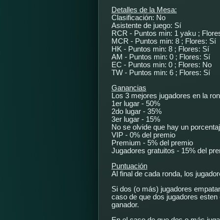
Detalles de la Mesa:
Clasificación: No
Asistente de juego: Sí
RCR - Puntos min: 1 yaku ; Flore
MCR - Puntos min: 8 ; Flores: Sí
HK - Puntos min: 8 ; Flores: Sí
AM - Puntos min: 0 ; Flores: Sí
EC - Puntos min: 0 ; Flores: No
TW - Puntos min: 6 ; Flores: Sí
Ganancias
Los 3 mejores jugadores en la ron
1er lugar - 50%
2do lugar - 35%
3er lugar - 15%
No se olvide que hay un porcenta
VIP - 0% del premio
Premium - 5% del premio
Jugadores gratuitos - 15% del pr
Puntuación
Al final de cada ronda, los jugad
Si dos (o más) jugadores empatan
caso de que dos jugadores esten 
ganador.