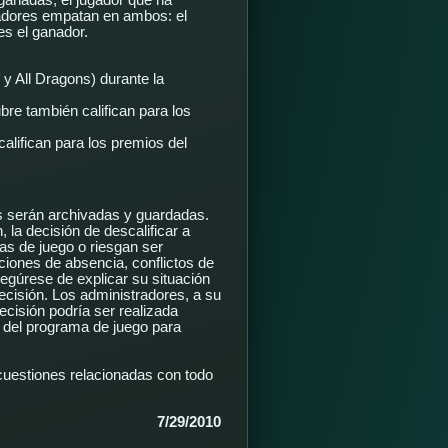
ganadas, el jugador que ha
adores empatan en ambos: el
es el ganador.
y All Dragons) durante la
re también califican para los
lifican para los premios del
s serán archivadas y guardadas.
 la decisión de descalificar a
mas de juego o riesgan ser
ciones de absencia, conflictos de
segúrese de explicar su situación
ecisión. Los administradores, a su
ecisión podría ser realizada
o del programa de juego para
cuestiones relacionadas con todo
7/29/2010