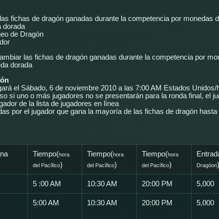
las fichas de dragón ganadas durante la competencia por monedas d
a dorada
neo de Dragón
ador
ambiar las fichas de dragón ganadas durante la competencia por m
eda dorada
gón
ugará el Sábado, 6 de noviembre 2010 a las 7:00 AM Estados Unidos/h
so si uno o más jugadores no se presentarán para la ronda final, el ju
gador de la lista de jugadores en línea
as por el jugador que gana la mayoría de las fichas de dragón hasta
ana
Tiempo(
Tiempo(
Tiempo(
Entrad
hora
hora
hora
)
)
)
del Pacífico
del Pacífico
del Pacífico
Dragóon
5 :00 AM
10:30 AM
20:00 PM
5,000
5:00 AM
10:30 AM
20:00 PM
5,000