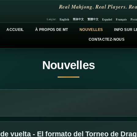
Real Mahjong. Real Players. Rea
简体中文
繁體中文
English
Español
Français
Русс
Langue:
ACCUEIL
À PROPOS DE MT
NOUVELLES
INFO SUR L
CONTACTEZ-NOUS
Nouvelles
 de vuelta - El formato del Torneo de Dr