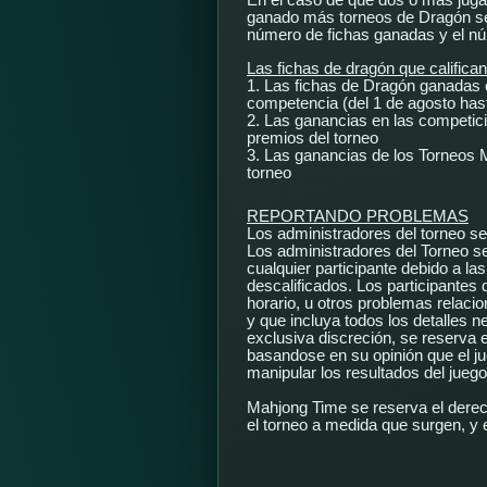
En el caso de que dos o más jugad
ganado más torneos de Dragón se
número de fichas ganadas y el nú
Las fichas de dragón que califican
1. Las fichas de Dragón ganadas 
competencia (del 1 de agosto hasta
2. Las ganancias en las competic
premios del torneo
3. Las ganancias de los Torneos M
torneo
REPORTANDO PROBLEMAS
Los administradores del torneo s
Los administradores del Torneo se 
cualquier participante debido a la
descalificados. Los participantes
horario, u otros problemas relaci
y que incluya todos los detalles 
exclusiva discreción, se reserva e
basandose en su opinión que el ju
manipular los resultados del juego
Mahjong Time se reserva el derech
el torneo a medida que surgen, y 