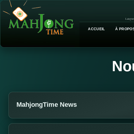
Langue
ACCUEIL
À PROPOS
No
MahjongTime News