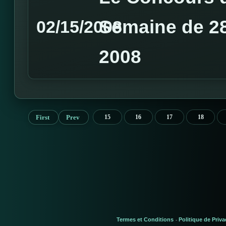
Semaine de 28 
02/15/2008
2008
First
Prev
15
16
17
18
Termes et Conditions
Politique de Priva
-