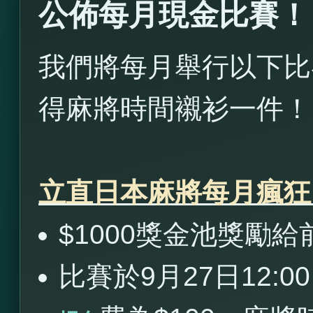
公佈每月現金比賽！
我們將每月舉行以下比
得麻將時間襯衫一件！
立直日本麻將每月瘋狂
$1000獎金池獎勵給前3名(
比賽於9月27日12:0