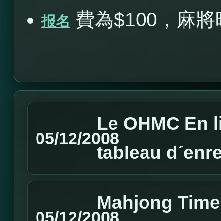
費為$100，麻將
报名
Le OHMC En li
05/12/2008
tableau d´enr
Mahjong Time 
05/12/2008