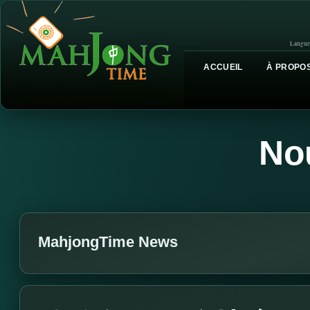
Langue
ACCUEIL
À PROPOS
No
MahjongTime News