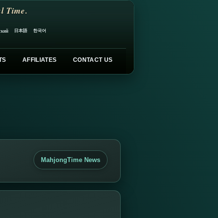
l Time.
日本語
한국어
ский
TS
AFFILIATES
CONTACT US
MahjongTime News