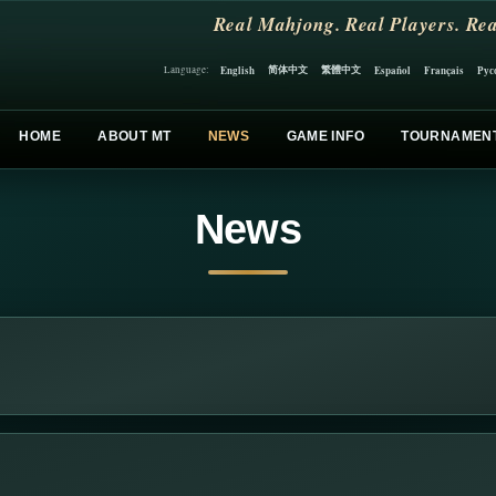
Real Mahjong. Real Players. Rea
简体中文
繁體中文
English
Español
Français
Рус
Language:
HOME
ABOUT MT
NEWS
GAME INFO
TOURNAMEN
News