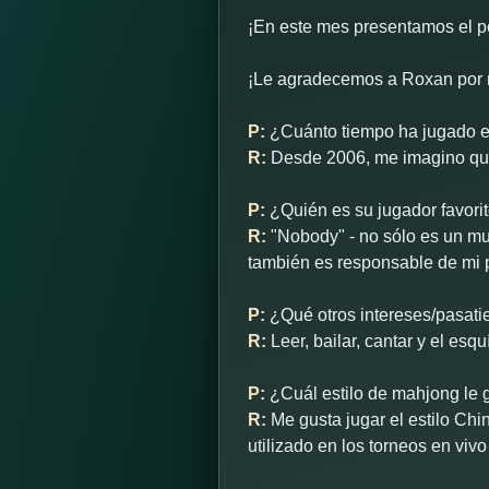
¡En este mes presentamos el p
¡Le agradecemos a Roxan por r
P:
¿Cuánto tiempo ha jugado 
R:
Desde 2006, me imagino que
P:
¿Quién es su jugador favori
R:
"Nobody" - no sólo es un mu
también es responsable de mi 
P:
¿Qué otros intereses/pasati
R:
Leer, bailar, cantar y el esquí
P:
¿Cuál estilo de mahjong le 
R:
Me gusta jugar el estilo Chin
utilizado en los torneos en vivo