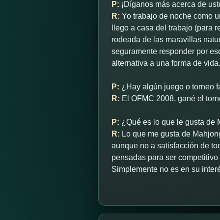
P:
¡Díganos más acerca de ust
R:
Yo trabajo de noche como un
llego a casa del trabajo (para 
rodeada de las maravillas nat
seguramente responder por eso.
alternativa a una forma de vida
P:
¿Hay algún juego o torneo fa
R:
El OFMC 2008, gané el torne
P:
¿Qué es lo que le gusta de
R:
Lo que me gusta de Mahjong T
aunque no a satisfacción de to
pensadas para ser competitivo c
Simplemente no es en su interé