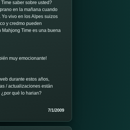
 Time saber sobre usted?
emprano en la mañana cuando
. Yo vivo en los Alpes suizos
anco y credmo pueden
 en Mahjong Time es una buena
mbién muy emocionante!
 web durante estos años,
as / actualizaciones están
o ¿por qué lo harian?
7/1/2009