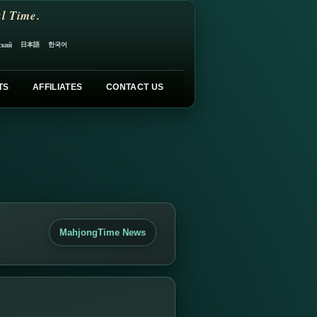
l Time.
日本語
한국어
ский
TS
AFFILIATES
CONTACT US
MahjongTime News