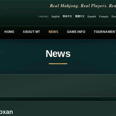
Real Mahjong. Real Players. Rea
简体中文
繁體中文
English
Español
Français
Рус
Language:
HOME
ABOUT MT
NEWS
GAME INFO
TOURNAMEN
News
Roxan