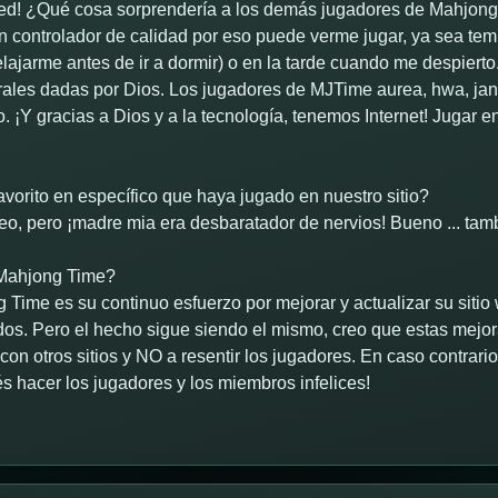
ed! ¿Qué cosa sorprendería a los demás jugadores de Mahjong
 controlador de calidad por eso puede verme jugar, ya sea t
relajarme antes de ir a dormir) o en la tarde cuando me despierto
urales dadas por Dios. Los jugadores de MJTime aurea, hwa, j
 ¡Y gracias a Dios y a la tecnología, tenemos Internet! Jugar
.
vorito en específico que haya jugado en nuestro sitio?
o, pero ¡madre mia era desbaratador de nervios! Bueno ... ta
 Mahjong Time?
ime es su continuo esfuerzo por mejorar y actualizar su sitio
dos. Pero el hecho sigue siendo el mismo, creo que estas mejor
on otros sitios y NO a resentir los jugadores. En caso contrari
s hacer los jugadores y los miembros infelices!