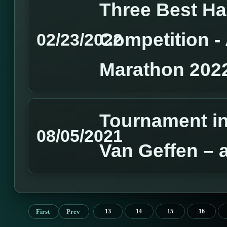
Three Best H
Competition 
02/23/2022
Marathon 202
Tournament in
08/05/2021
Van Geffen – 
First
Prev
13
14
15
16