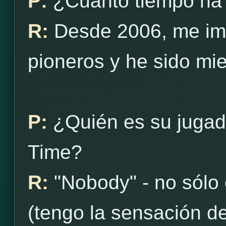
P:
¿Cuánto tiempo ha
R:
Desde 2006, me ima
pioneros y he sido m
P:
¿Quién es su jugad
Time?
R:
"Nobody" - no sólo
(tengo la sensación 