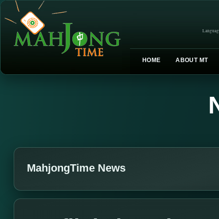
Languag
HOME
ABOUT MT
MahjongTime News