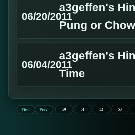
a3geffen's Hin
06/20/2011
Pung or Cho
a3geffen's Hin
06/04/2011
Time
First
Prev
50
51
52
53