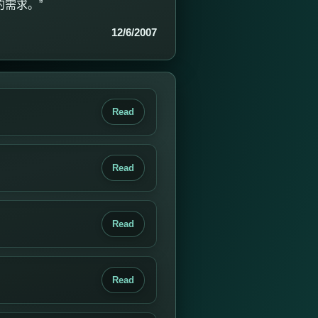
的需求。
”
12/6/2007
Read
Read
Read
Read