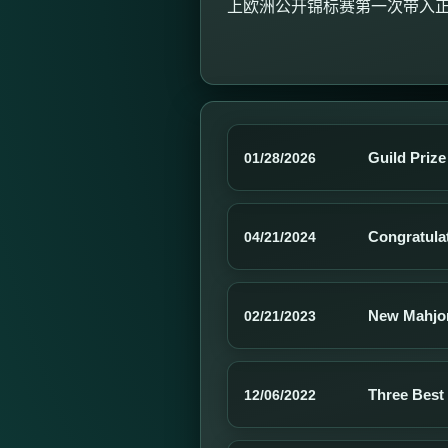
上欧洲公开锦标赛第一次带入
Guild Priz
01/28/2026
Congratulat
04/21/2024
New Mahjo
02/21/2023
Three Best
12/06/2022