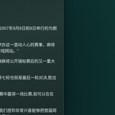
2007
年
9
月
8
日和
9
日举行的为期
举办这一激动人心的赛事，麻将
游戏网站。
”
洲麻将公开锦标赛后的又一重大
第七轮也就是最后一轮对决
,
胜出
赛中赢得一场比赛
,
就可以在在
我们感到非常兴奋能够把首届网