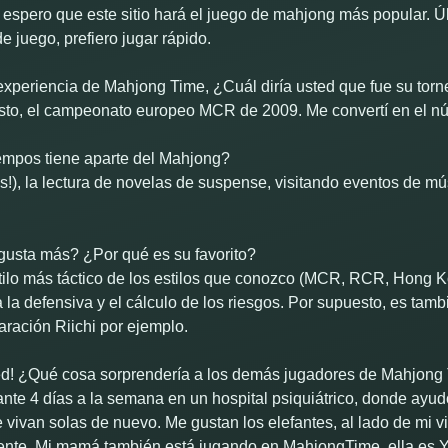
e espero que este sitio hará el juego de mahjong más popular. 
e juego, prefiero jugar rápido.
experiencia de Mahjong Time, ¿Cuál diría usted que fue su torne
esto, el campeonato europeo MCR de 2009. Me convertí en el n
iempos tiene aparte del Mahjong?
as!), la lectura de novelas de suspense, visitando eventos de m
 gusta más? ¿Por qué es su favorito?
ilo más táctico de los estilos que conozco (MCR, RCR, Hong K
 la defensiva y el cálculo de los riesgos. Por supuesto, es tamb
aración Riichi por ejemplo.
d! ¿Qué cosa sorprendería a los demás jugadores de Mahjong 
nte 4 días a la semana en un hospital psiquiátrico, donde ayudo 
e vivan solas de nuevo. Me gustan los elefantes, al lado de mi v
ente. Mi mamá también está jugando en MahjongTime, ella es 