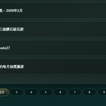
– 2009年2月
三個鑽石級玩家
ade27
份的每月抽獎贏家
2
3
4
5
6
7
8
9