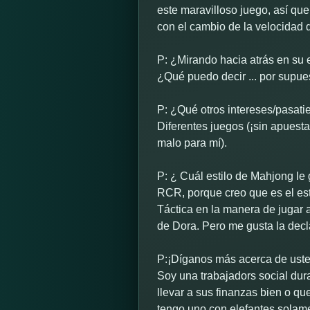
este maravilloso juego, así qu
con el cambio de la velocidad d
P: ¿Mirando hacia atrás en su 
¿Qué puedo decir ... por supu
P: ¿Qué otros intereses/pasat
Diferentes juegos (¡sin apuest
malo para mí).
P: ¿ Cuál estilo de Mahjong le
RCR, porque creo que es el est
Táctica en la manera de jugar a
de Dora. Pero me gusta la decl
P:¡Díganos más acerca de uste
Soy una trabajadors social dura
llevar a sus finanzas bien o qu
tengo uno con elefantes solam