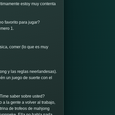
Últimamente estoy muy contenta
o favorito para jugar?
úmero 1.
úsica, comer (lo que es muy
ong y las reglas neerlandesas).
ién un juego de suerte con el
Time saber sobre usted?
a la gente a volver al trabajo,
itrina de trofeos de mahjong
Yvonneke. Ella no habla nada