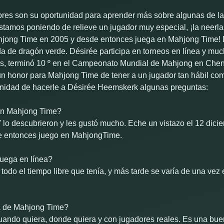
dores son su oportunidad para aprender más sobre algunas de l
estamos poniendo de relieve un jugador muy especial, ¡la neer
jong Time en 2005 y desde entonces juega en Mahjong Time!
da de dragón verde. Désirée participa en torneos en línea y muc
s, terminó 10 º en el Campeonato Mundial de Mahjong en Cheng
un honor para Mahjong Time de tener a un jugador tan hábil c
tunidad de hacerle a Désirée Heemskerk algunas preguntas:
en Mahjong Time?
o descubrieron y les gustó mucho. Eche un vistazo el 12 dicie
e entonces juego en MahjongTime.
juega en línea?
todo el tiempo libre que tenía, y más tarde se varía de una ve
a de Mahjong Time?
uando quiera, donde quiera y con jugadores reales. Es una bu