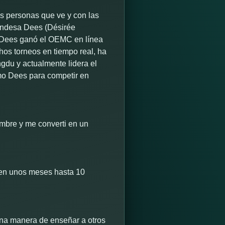
as personas que ve y con las
landesa Dees (Désirée
 Dees ganó el OEMC en línea
hos torneos en tiempo real, ha
du y actualmente lidera el
omo Dees para competir en
mbre y me converti en un
z en unos meses hasta 10
ena manera de enseñar a otros