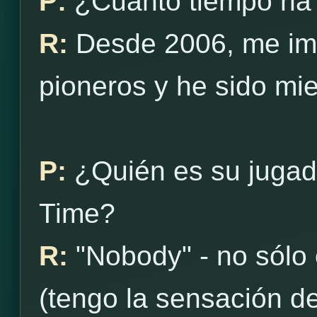
P:
¿Cuánto tiempo ha
R:
Desde 2006, me ima
pioneros y he sido m
P:
¿Quién es su jugad
Time?
R:
"Nobody" - no sólo
(tengo la sensación 