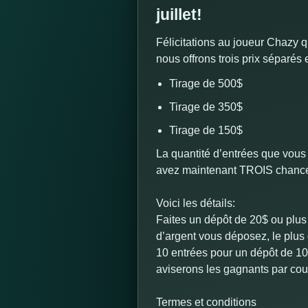
juillet!
Félicitations au joueur Chazy qu
nous offrons trois prix séparés 
Tirage de 500$
Tirage de 350$
Tirage de 150$
La quantité d’entrées que vou
avez maintenant TROIS chances 
Voici les détails:
Faites un dépôt de 20$ ou plus 
d’argent vous déposez, le plus
10 entrées pour un dépôt de 10
aviserons les gagnants par cour
Termes et conditions