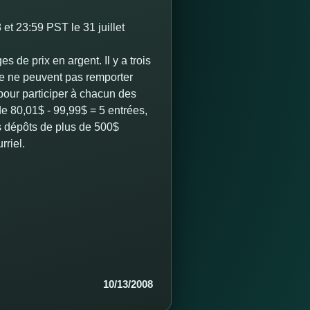
 et 23:59 PST le 31 juillet
s de prix en argent. Il y a trois
ge ne peuvent pas remporter
pour participer à chacun des
de 80,01$ - 99,99$ = 5 entrées,
s dépôts de plus de 500$
rriel.
10/13/2008