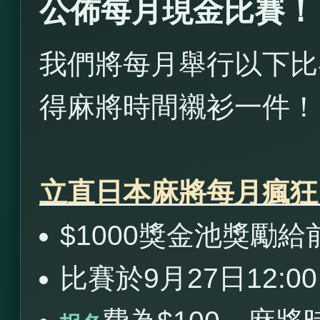
公佈每月現金比賽！
我們將每月舉行以下比
得麻將時間襯衫一件！
立直日本麻將每月瘋狂
$1000獎金池獎勵給前3名(
比賽於9月27日12:0