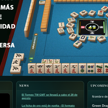
NEWS
UPCOMIN
El Torneo TW GMT se llevará a cabo el 28 de
Nombre de
agosto
Green Dra
La ficha de oro está de vuelta - El formato