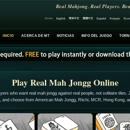
Real Mahjong. Real Players. Rea
简体中文
繁體中文
English
Español
Français
Русс
Idioma:
INICIO
ACERCA DE MT
NOTICIAS
INFO DEL JUEGO
TORN
Play Real Mah Jongg Online
yers who want real mah jongg against real people, not solitaire tiles. J
s, and choose from American Mah Jongg, Riichi, MCR, Hong Kong, 