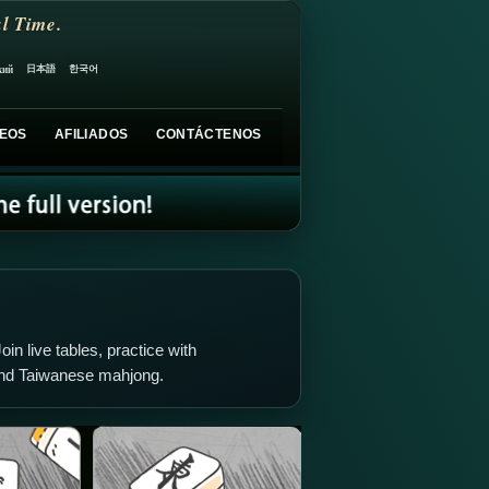
l Time.
日本語
한국어
кий
EOS
AFILIADOS
CONTÁCTENOS
oin live tables, practice with
and Taiwanese mahjong.