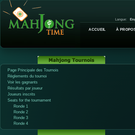
Langue:
Eng
ACCUEIL
À PROPOS
Page Principale des Tournois
Règlements du tournoi
Voir les gagnants
Résultats par joueur
Joueurs inscrits
Seats for the tournament
Ronde 1
Ronde 2
Ronde 3
Ronde 4