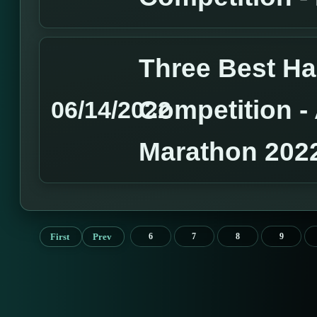
Three Best H
Competition 
06/14/2022
Marathon 202
First
Prev
6
7
8
9